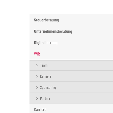
Steuer
beratung
Unternehmens
beratung
Digital
isierung
WIR
Team
Karriere
Sponsoring
Partner
Karriere